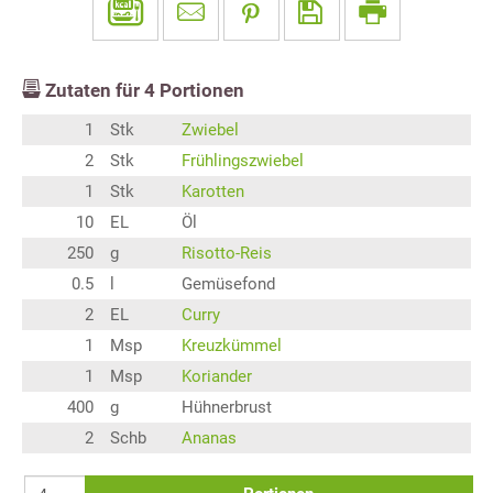
Zutaten für
4
Portionen
1
Stk
Zwiebel
2
Stk
Frühlingszwiebel
1
Stk
Karotten
10
EL
Öl
250
g
Risotto-Reis
0.5
l
Gemüsefond
2
EL
Curry
1
Msp
Kreuzkümmel
1
Msp
Koriander
400
g
Hühnerbrust
2
Schb
Ananas