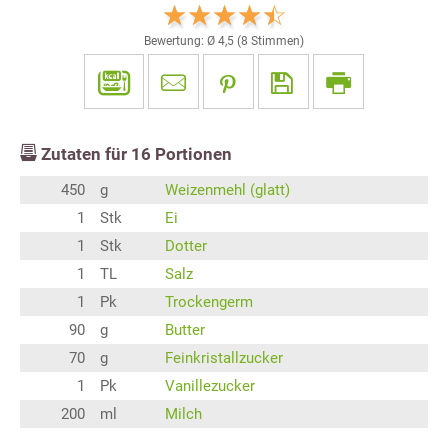
Bewertung: Ø
4,5
(
8
Stimmen)
Zutaten für
16
Portionen
450
g
Weizenmehl (glatt)
1
Stk
Ei
1
Stk
Dotter
1
TL
Salz
1
Pk
Trockengerm
90
g
Butter
70
g
Feinkristallzucker
1
Pk
Vanillezucker
200
ml
Milch