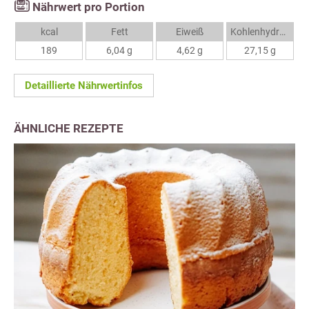
Nährwert pro Portion
kcal
Fett
Eiweiß
Kohlenhydrate
189
6,04 g
4,62 g
27,15 g
Detaillierte Nährwertinfos
ÄHNLICHE REZEPTE