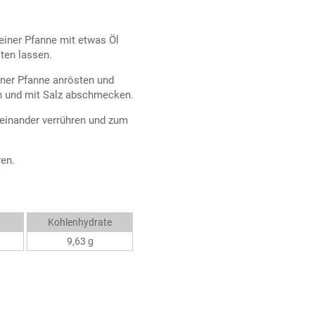
 einer Pfanne mit etwas Öl
ten lassen.
iner Pfanne anrösten und
n und mit Salz abschmecken.
einander verrühren und zum
en.
Kohlenhydrate
9,63 g