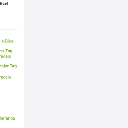
itzel
lie-Blue
oon-Tag
radeis
naler Tag
radeis
tlePanda