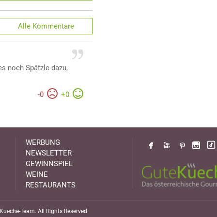
Alle
Kommentare
es noch Spätzle dazu,
-
0
+
0
WERBUNG
NEWSLETTER
GEWINNSPIEL
WEINE
RESTAURANTS
ueche-Team. All Rights Reserved.