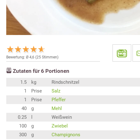
Bewertung: Ø
4,6
(
25
Stimmen)
Zutaten für
6
Portionen
1.5
kg
Rindschnitzel
1
Prise
Salz
1
Prise
Pfeffer
40
g
Mehl
0.25
l
Weißwein
100
g
Zwiebel
300
g
Champignons