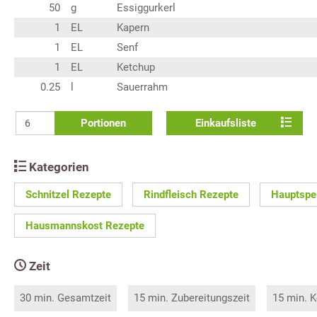
50
g
Essiggurkerl
1
EL
Kapern
1
EL
Senf
1
EL
Ketchup
0.25
l
Sauerrahm
Portionen
Einkaufsliste
Kategorien
Schnitzel Rezepte
Rindfleisch Rezepte
Hauptspe
Hausmannskost Rezepte
Zeit
30 min. Gesamtzeit
15 min. Zubereitungszeit
15 min. K