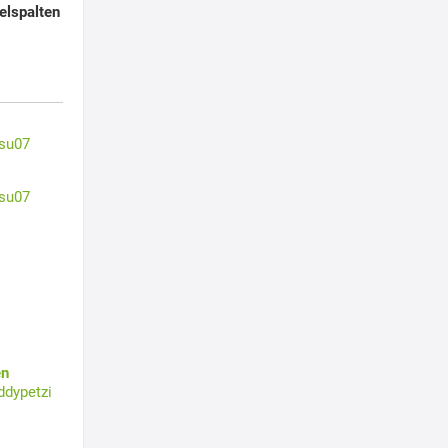
elspalten
su07
su07
en
ddypetzi