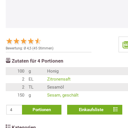
Bewertung: Ø
4,5
(
45
Stimmen)
Zutaten für
4
Portionen
100
g
Honig
2
EL
Zitronensaft
2
TL
Sesamöl
150
g
Sesam, geschält
Portionen
Einkaufsliste
Kategorien