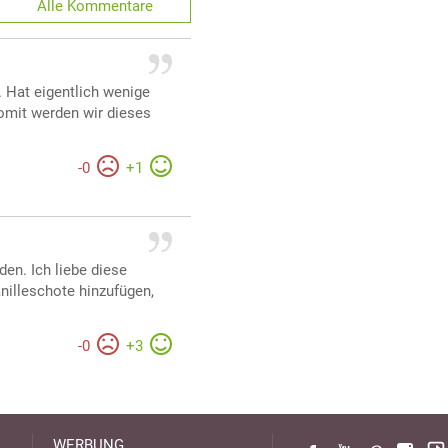
Alle
Kommentare
. Hat eigentlich wenige
Somit werden wir dieses
-
0
+
1
nden. Ich liebe diese
anilleschote hinzufügen,
-
0
+
3
WERBUNG