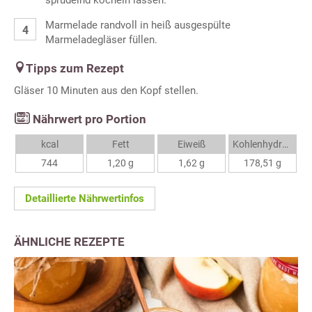
sprudelnd köcheln lassen.
Marmelade randvoll in heiß ausgespülte
Marmeladegläser füllen.
Tipps zum Rezept
Gläser 10 Minuten aus den Kopf stellen.
Nährwert pro Portion
kcal
Fett
Eiweiß
Kohlenhydrate
744
1,20 g
1,62 g
178,51 g
Detaillierte Nährwertinfos
ÄHNLICHE REZEPTE