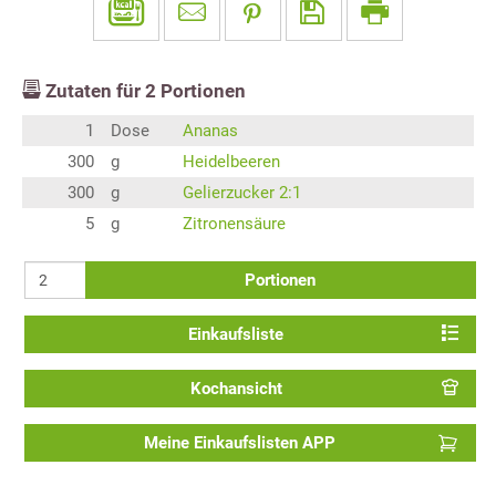
Zutaten für
2
Portionen
1
Dose
Ananas
300
g
Heidelbeeren
300
g
Gelierzucker 2:1
5
g
Zitronensäure
Portionen
Einkaufsliste
Kochansicht
Meine Einkaufslisten APP