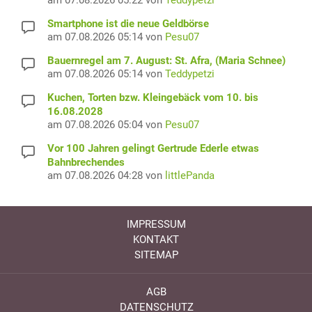
am 07.08.2026 05:22 von
Teddypetzi
Smartphone ist die neue Geldbörse
am 07.08.2026 05:14 von
Pesu07
Bauernregel am 7. August: St. Afra, (Maria Schnee)
am 07.08.2026 05:14 von
Teddypetzi
Kuchen, Torten bzw. Kleingebäck vom 10. bis
16.08.2028
am 07.08.2026 05:04 von
Pesu07
Vor 100 Jahren gelingt Gertrude Ederle etwas
Bahnbrechendes
am 07.08.2026 04:28 von
littlePanda
IMPRESSUM
KONTAKT
SITEMAP
AGB
DATENSCHUTZ