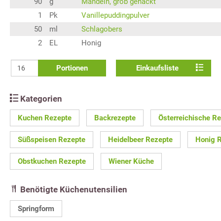
90
g
Mandeln, grob gehackt
1
Pk
Vanillepuddingpulver
50
ml
Schlagobers
2
EL
Honig
Portionen
Einkaufsliste
Kategorien
Kuchen Rezepte
Backrezepte
Österreichische R
Süßspeisen Rezepte
Heidelbeer Rezepte
Honig 
Obstkuchen Rezepte
Wiener Küche
Benötigte Küchenutensilien
Springform