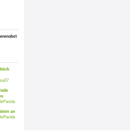
eerenobst
ebäck
su07
rude
es
tlePanda
hleim an
tlePanda