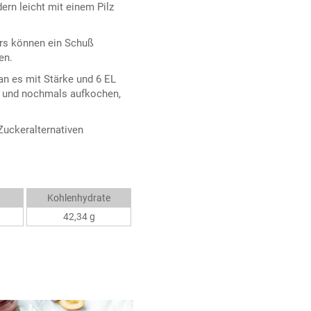
rn leicht mit einem Pilz
rs können ein Schuß
en.
n es mit Stärke und 6 EL
ren und nochmals aufkochen,
Zuckeralternativen
Kohlenhydrate
42,34 g