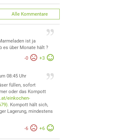
Alle
Kommentare
Marmeladen ist ja
ob es über Monate hält ?
-
0
+
3
um 08:45 Uhr
er füllen, sofort
mmer oder das Kompott
.at/einkochen-
679).
Kompott hält sich,
iger Lagerung, mindestens
-
6
+
6