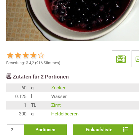
Bewertung: Ø
4,2
(
916
Stimmen)
Zutaten für
2
Portionen
60
g
Zucker
0.125
l
Wasser
1
TL
Zimt
300
g
Heidelbeeren
Portionen
Einkaufsliste