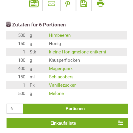
Zutaten für
6
Portionen
500
g
Himbeeren
150
g
Honig
1
Stk
kleine Honigmelone entkernt
100
g
Knusperflocken
400
g
Magerquark
150
ml
Schlagobers
1
Pk
Vanillezucker
500
g
Melone
Portionen
Einkaufsliste