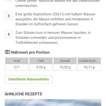
Creme ziehen. Restliche Beeren mit den Haferflocken
untermischen.
Eine große Kastenform (25x11) mit kaltem Wasser
ausspülen, die Masse einfüllen und mindestens 6
Stunden im Gefrierfach gefrieren lassen.
Zum Stürzen kurz in heisses Wasser tauchen, in
Scheiben schneiden und portionsweise in
Tiefkühlbeutel schweissen.
Nährwert pro Portion
kcal
Fett
Eiweiß
Kohlenhydrate
277
9,55 g
10,50 g
35,71 g
Detaillierte Nährwertinfos
ÄHNLICHE REZEPTE