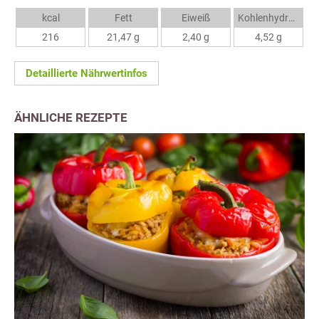
kcal
Fett
Eiweiß
Kohlenhydrate
216
21,47 g
2,40 g
4,52 g
Detaillierte Nährwertinfos
ÄHNLICHE REZEPTE