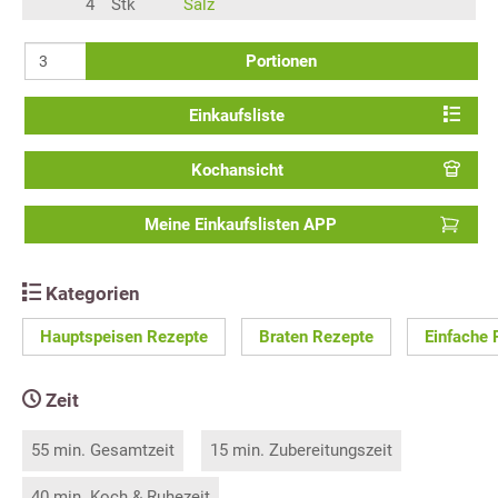
4
Stk
Salz
Portionen
Einkaufsliste
Kochansicht
Meine Einkaufslisten APP
Kategorien
Hauptspeisen Rezepte
Braten Rezepte
Einfache 
Zeit
55 min. Gesamtzeit
15 min. Zubereitungszeit
40 min. Koch & Ruhezeit