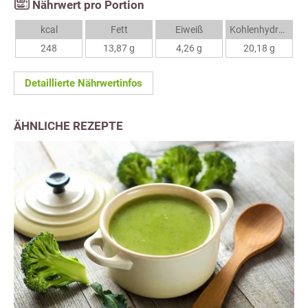
Nährwert pro Portion
kcal
Fett
Eiweiß
Kohlenhydrate
248
13,87 g
4,26 g
20,18 g
Detaillierte Nährwertinfos
ÄHNLICHE REZEPTE