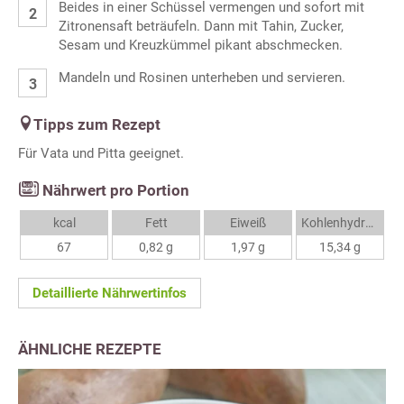
Beides in einer Schüssel vermengen und sofort mit
Zitronensaft beträufeln. Dann mit Tahin, Zucker,
Sesam und Kreuzkümmel pikant abschmecken.
Mandeln und Rosinen unterheben und servieren.
Tipps zum Rezept
Für Vata und Pitta geeignet.
Nährwert pro Portion
kcal
Fett
Eiweiß
Kohlenhydrate
67
0,82 g
1,97 g
15,34 g
Detaillierte Nährwertinfos
ÄHNLICHE REZEPTE