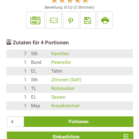
Bewertung: Ø
5,0
(
3
Stimmen)
Zutaten für
4
Portionen
7
Stk
Karotten
1
Bund
Petersilie
1
EL
Tahin
1
Stk
Zitronen (Saft)
1
TL
Rohrzucker
1
EL
Sesam
1
Msp
Kreuzkümmel
Portionen
Einkaufsliste