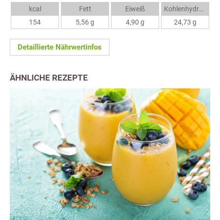
kcal
Fett
Eiweiß
Kohlenhydrate
154
5,56 g
4,90 g
24,73 g
Detaillierte Nährwertinfos
ÄHNLICHE REZEPTE