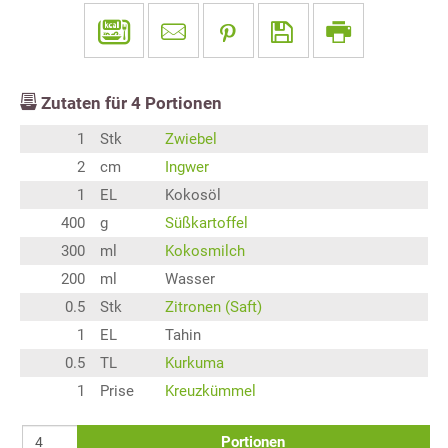
Zutaten für
4
Portionen
1
Stk
Zwiebel
2
cm
Ingwer
1
EL
Kokosöl
400
g
Süßkartoffel
300
ml
Kokosmilch
200
ml
Wasser
0.5
Stk
Zitronen (Saft)
1
EL
Tahin
0.5
TL
Kurkuma
1
Prise
Kreuzkümmel
Portionen