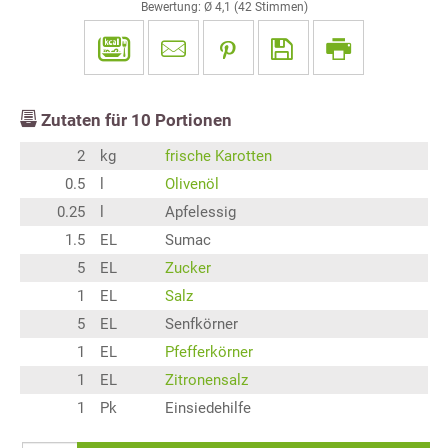
Bewertung: Ø
4,1
(
42
Stimmen)
Zutaten für
10
Portionen
2
kg
frische Karotten
0.5
l
Olivenöl
0.25
l
Apfelessig
1.5
EL
Sumac
5
EL
Zucker
1
EL
Salz
5
EL
Senfkörner
1
EL
Pfefferkörner
1
EL
Zitronensalz
1
Pk
Einsiedehilfe