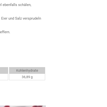
l ebenfalls schälen,
, Eier und Salz versprudeln
effern.
Kohlenhydrate
36,89 g