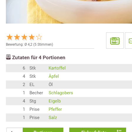
Bewertung: Ø
4,2
(
5
Stimmen)
Zutaten für
4
Portionen
6
Stk
Kartoffel
4
Stk
Äpfel
2
EL
Öl
1
Becher
Schlagobers
4
Stg
Eigelb
1
Prise
Pfeffer
1
Prise
Salz