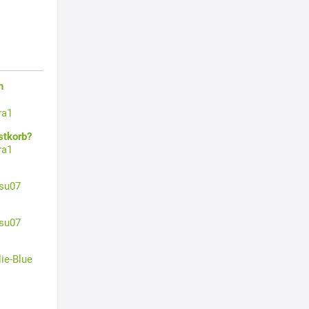
n
ra1
stkorb?
ra1
su07
su07
lie-Blue