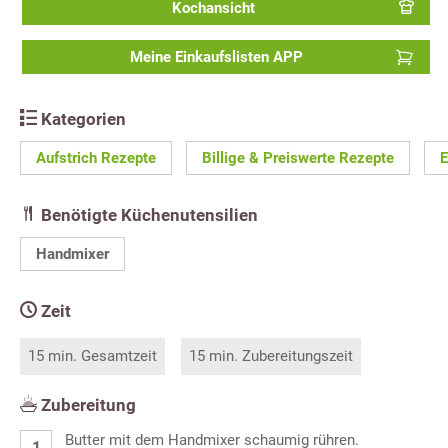
Kochansicht
Meine Einkaufslisten APP
Kategorien
Aufstrich Rezepte
Billige & Preiswerte Rezepte
E
Benötigte Küchenutensilien
Handmixer
Zeit
15 min. Gesamtzeit
15 min. Zubereitungszeit
Zubereitung
Butter mit dem Handmixer schaumig rühren.