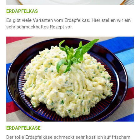
ERDÄPFELKAS
Es gibt viele Varianten vom Erdäpfelkas. Hier stellen wir ein
sehr schmackhaftes Rezept vor.
ERDÄPFELKÄSE
Der tolle Erdäpfelkäse schmeckt sehr köstlich auf frischem