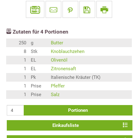
Zutaten für
4
Portionen
250
g
Butter
8
Stk
Knoblauchzehen
1
EL
Olivenöl
1
EL
Zitronensaft
1
Pk
Italienische Kräuter (TK)
1
Prise
Pfeffer
1
Prise
Salz
Portionen
Einkaufsliste