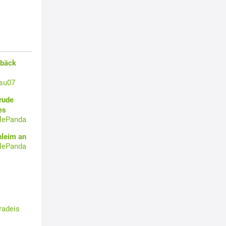
ebäck
su07
rude
es
tlePanda
hleim an
tlePanda
radeis