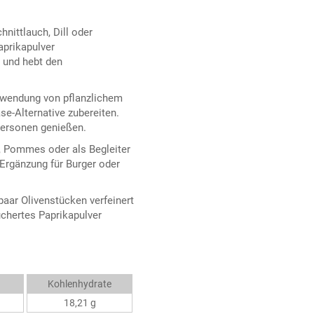
hnittlauch, Dill oder
aprikapulver
e und hebt den
rwendung von pflanzlichem
se-Alternative zubereiten.
 Personen genießen.
, Pommes oder als Begleiter
 Ergänzung für Burger oder
paar Olivenstücken verfeinert
chertes Paprikapulver
Kohlenhydrate
18,21 g