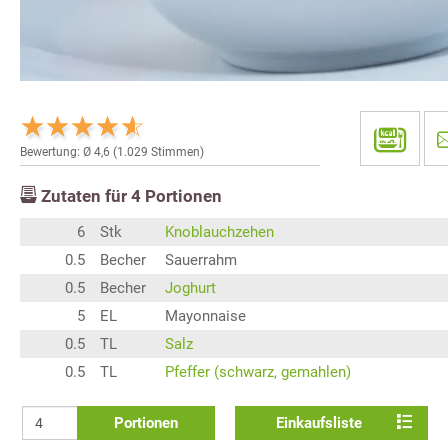
Bewertung: Ø
4,6
(
1.029
Stimmen)
Zutaten für
4
Portionen
6
Stk
Knoblauchzehen
0.5
Becher
Sauerrahm
0.5
Becher
Joghurt
5
EL
Mayonnaise
0.5
TL
Salz
0.5
TL
Pfeffer (schwarz, gemahlen)
Portionen
Einkaufsliste