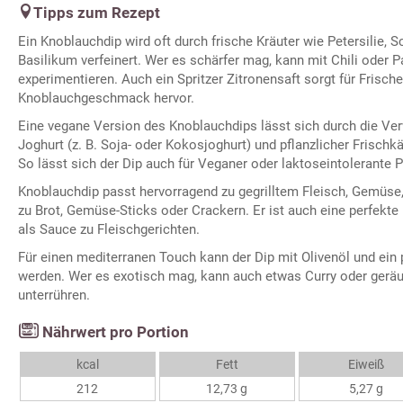
Tipps zum Rezept
Ein Knoblauchdip wird oft durch frische Kräuter wie Petersilie, Sc
Basilikum verfeinert. Wer es schärfer mag, kann mit Chili oder P
experimentieren. Auch ein Spritzer Zitronensaft sorgt für Frisch
Knoblauchgeschmack hervor.
Eine vegane Version des Knoblauchdips lässt sich durch die Ve
Joghurt (z. B. Soja- oder Kokosjoghurt) und pflanzlicher Frischkä
So lässt sich der Dip auch für Veganer oder laktoseintolerante
Knoblauchdip passt hervorragend zu gegrilltem Fleisch, Gemüse
zu Brot, Gemüse-Sticks oder Crackern. Er ist auch eine perfekte
als Sauce zu Fleischgerichten.
Für einen mediterranen Touch kann der Dip mit Olivenöl und ein 
werden. Wer es exotisch mag, kann auch etwas Curry oder geräu
unterrühren.
Nährwert pro Portion
kcal
Fett
Eiweiß
212
12,73 g
5,27 g