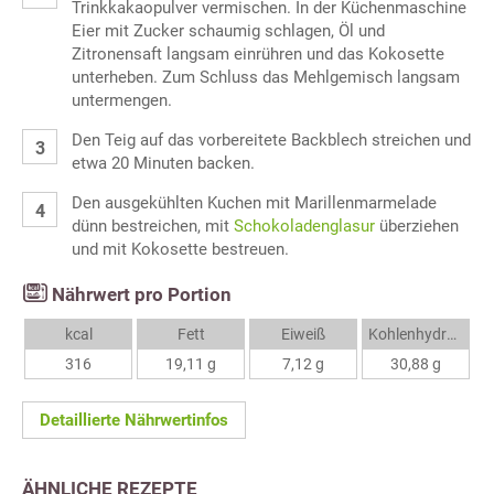
Trinkkakaopulver vermischen. In der Küchenmaschine
Eier mit Zucker schaumig schlagen, Öl und
Zitronensaft langsam einrühren und das Kokosette
unterheben. Zum Schluss das Mehlgemisch langsam
untermengen.
Den Teig auf das vorbereitete Backblech streichen und
etwa 20 Minuten backen.
Den ausgekühlten Kuchen mit Marillenmarmelade
dünn bestreichen, mit
Schokoladenglasur
überziehen
und mit Kokosette bestreuen.
Nährwert pro Portion
kcal
Fett
Eiweiß
Kohlenhydrate
316
19,11 g
7,12 g
30,88 g
Detaillierte Nährwertinfos
ÄHNLICHE REZEPTE