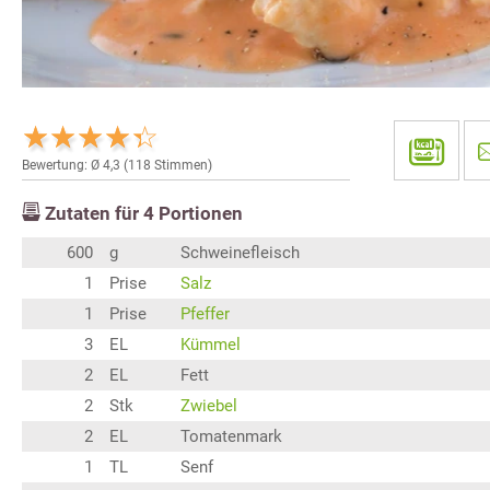
Bewertung: Ø
4,3
(
118
Stimmen)
Zutaten für
4
Portionen
600
g
Schweinefleisch
1
Prise
Salz
1
Prise
Pfeffer
3
EL
Kümmel
2
EL
Fett
2
Stk
Zwiebel
2
EL
Tomatenmark
1
TL
Senf