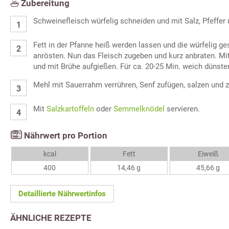
Zubereitung
Schweinefleisch würfelig schneiden und mit Salz, Pfeffe
Fett in der Pfanne heiß werden lassen und die würfelig ge
anrösten. Nun das Fleisch zugeben und kurz anbraten. M
und mit Brühe aufgießen. Für ca. 20-25 Min. weich dünste
Mehl mit Sauerrahm verrühren, Senf zufügen, salzen und 
Mit
Salzkartoffeln
oder
Semmelknödel
servieren.
Nährwert pro Portion
kcal
Fett
Eiweiß
400
14,46 g
45,66 g
Detaillierte Nährwertinfos
ÄHNLICHE REZEPTE