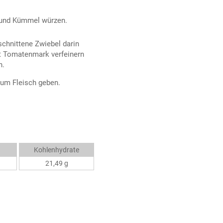
r und Kümmel würzen.
schnittene Zwiebel darin
it Tomatenmark verfeinern
n.
zum Fleisch geben.
Kohlenhydrate
21,49 g