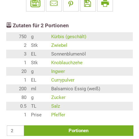
Zutaten für
2
Portionen
750
g
Kürbis (geschält)
2
Stk
Zwiebel
3
EL
Sonnenblumenöl
1
Stk
Knoblauchzehe
20
g
Ingwer
1
EL
Currypulver
200
ml
Balsamico Essig (weiß)
80
g
Zucker
0.5
TL
Salz
1
Prise
Pfeffer
Portionen