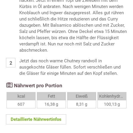
hacken. Jetzt in einem Topf die Zwiebeln mit dem
Kürbis in Öl anbraten. Nach wenigen Minuten werden
Knoblauch und Ingwer dazugepresst. Alles gut rühren
und schließlich die Hitze reduzieren und das Curry
dazugeben. Mit Balsamico ablöschen und mit Zucker,
Salz und Pfeffer würzen. Ohne Deckel etwa 15 Minuten
köcheln lassen, bis etwa die Hälfte der Flüssigkeit
verdampft ist. Nun nur noch mit Salz und Zucker
abschmecken.
Jetzt das noch warme Chutney randvoll in
ausgekochte Gläser füllen. Sofort verschließen und
die Gläser für einige Minuten auf den Kopf stellen.
Nährwert pro Portion
kcal
Fett
Eiweiß
Kohlenhydrate
607
16,38 g
8,31 g
100,13 g
Detaillierte Nährwertinfos