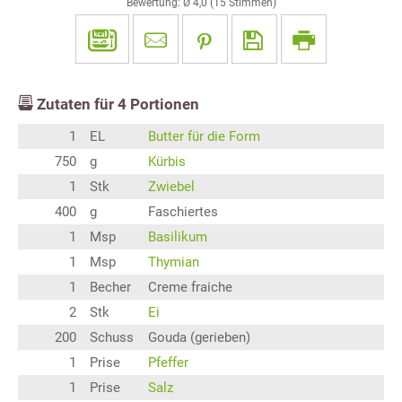
Bewertung: Ø
4,0
(
15
Stimmen)
Zutaten für
4
Portionen
1
EL
Butter für die Form
750
g
Kürbis
1
Stk
Zwiebel
400
g
Faschiertes
1
Msp
Basilikum
1
Msp
Thymian
1
Becher
Creme fraiche
2
Stk
Ei
200
Schuss
Gouda (gerieben)
1
Prise
Pfeffer
1
Prise
Salz