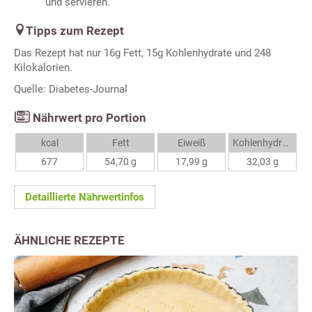
und servieren.
Tipps zum Rezept
Das Rezept hat nur 16g Fett, 15g Kohlenhydrate und 248
Kilokalorien.
Quelle: Diabetes-Journal
Nährwert pro Portion
kcal
Fett
Eiweiß
Kohlenhydrate
677
54,70 g
17,99 g
32,03 g
Detaillierte Nährwertinfos
ÄHNLICHE REZEPTE