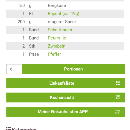
150
g
Bergkäse
1
EL
Rapsöl (ca. 19g)
200
g
magerer Speck
1
Bund
Schnittlauch
1
Bund
Petersilie
2
Stk
Zwiebeln
1
Prise
Pfeffer
Portionen
Einkaufsliste
Kochansicht
Meine Einkaufslisten APP
Kategorien