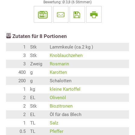
Bewertung: Ø
3,8
(
6
Stimmen)
Zutaten für
8
Portionen
1
Stk
Lammkeule (ca.2 kg )
3
Stk
Knoblauchzehen
3
Zweig
Rosmarin
400
g
Karotten
200
g
Schalotten
1
kg
kleine Kartoffel
2
EL
Olivenöl
2
Stk
Biozitronen
2
EL
Öl für das Blech
1
TL
Salz
0.5
TL
Pfeffer