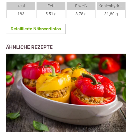
kcal
Fett
Eiweiß
Kohlenhydrate
183
5,51 g
3,78 g
31,80 g
Detaillierte Nährwertinfos
ÄHNLICHE REZEPTE