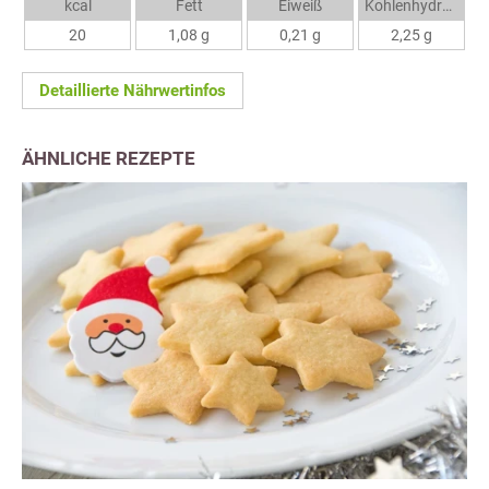
kcal
Fett
Eiweiß
Kohlenhydrate
20
1,08 g
0,21 g
2,25 g
Detaillierte Nährwertinfos
ÄHNLICHE REZEPTE