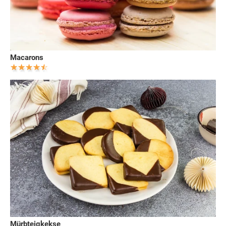
Macarons
Mürbteigkekse