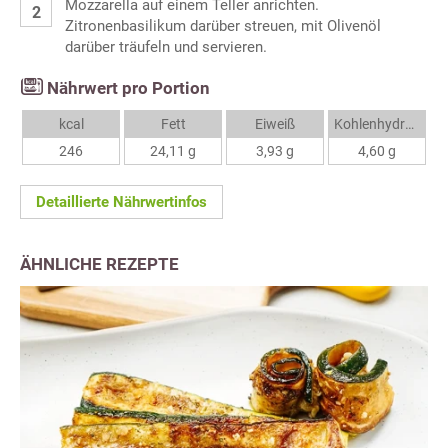
Mozzarella auf einem Teller anrichten.
Zitronenbasilikum darüber streuen, mit Olivenöl
darüber träufeln und servieren.
Nährwert pro Portion
kcal
Fett
Eiweiß
Kohlenhydrate
246
24,11 g
3,93 g
4,60 g
Detaillierte Nährwertinfos
ÄHNLICHE REZEPTE