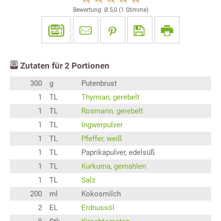
Bewertung: Ø
5,0
(
1
Stimme)
Zutaten für
2
Portionen
300
g
Putenbrust
1
TL
Thymian, gerebelt
1
TL
Rosmarin, gerebelt
1
TL
Ingwerpulver
1
TL
Pfeffer, weiß
1
TL
Paprikapulver, edelsüß
1
TL
Kurkuma, gemahlen
1
TL
Salz
200
ml
Kokosmilch
2
EL
Erdnussöl