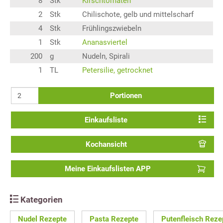
8
Stk
Kirschtomaten
2
Stk
Chilischote, gelb und mittelscharf
4
Stk
Frühlingszwiebeln
1
Stk
Ananasviertel
200
g
Nudeln, Spirali
1
TL
Petersilie, getrocknet
Portionen
Einkaufsliste
Kochansicht
Meine Einkaufslisten APP
Kategorien
Nudel Rezepte
Pasta Rezepte
Putenfleisch Reze