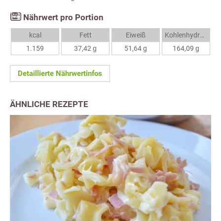
Nährwert pro Portion
kcal
Fett
Eiweiß
Kohlenhydrate
1.159
37,42 g
51,64 g
164,09 g
Detaillierte Nährwertinfos
ÄHNLICHE REZEPTE