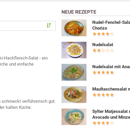
NEUE REZEPTE
Nudel-Fenchel-Sala
Chorizo
Nudelsalat
ki-Hackfleisch-Salat - ein
liche und einfache
Nudelsalat mit An
Maultaschensalat m
a schmeckt verführerisch gut.
der kalten Küche.
Sylter Matjessalat 
Avocado und Minz