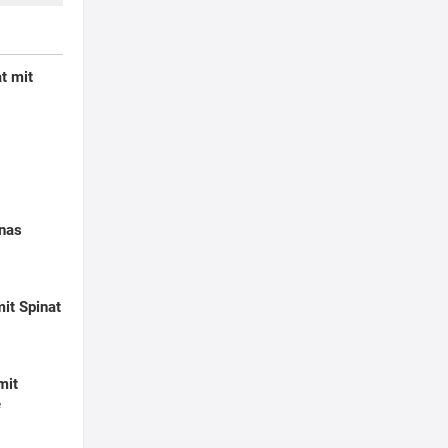
t mit
anas
it Spinat
mit
e