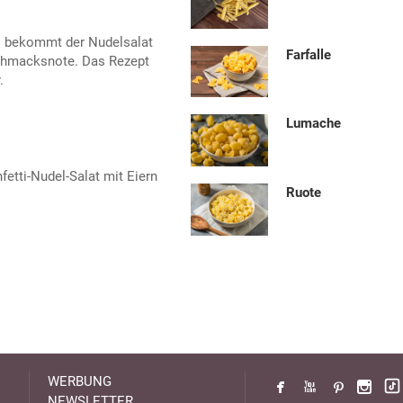
li bekommt der Nudelsalat
Farfalle
schmacksnote. Das Rezept
.
Lumache
fetti-Nudel-Salat mit Eiern
Ruote
WERBUNG
NEWSLETTER