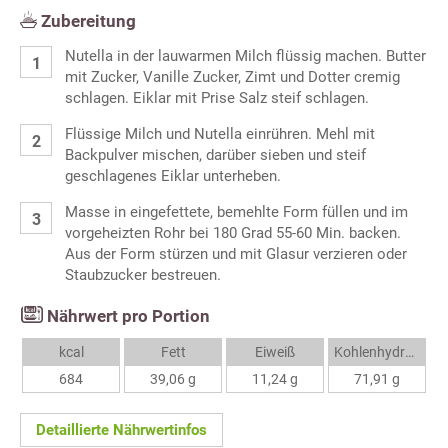
Zubereitung
Nutella in der lauwarmen Milch flüssig machen. Butter
mit Zucker, Vanille Zucker, Zimt und Dotter cremig
schlagen. Eiklar mit Prise Salz steif schlagen.
Flüssige Milch und Nutella einrühren. Mehl mit
Backpulver mischen, darüber sieben und steif
geschlagenes Eiklar unterheben.
Masse in eingefettete, bemehlte Form füllen und im
vorgeheizten Rohr bei 180 Grad 55-60 Min. backen.
Aus der Form stürzen und mit Glasur verzieren oder
Staubzucker bestreuen.
Nährwert pro Portion
kcal
Fett
Eiweiß
Kohlenhydrate
684
39,06 g
11,24 g
71,91 g
Detaillierte Nährwertinfos