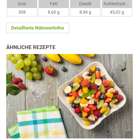
kcal
Fett
Eiweiß
Kohlenhydrate
308
8,60 g
8,96 g
45,02 g
Detaillierte Nährwertinfos
ÄHNLICHE REZEPTE