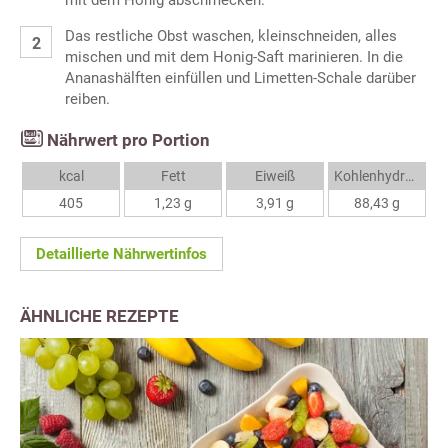
mit dem Honig abschmecken.
Das restliche Obst waschen, kleinschneiden, alles
mischen und mit dem Honig-Saft marinieren. In die
Ananashälften einfüllen und Limetten-Schale darüber
reiben.
Nährwert pro Portion
kcal
Fett
Eiweiß
Kohlenhydrate
405
1,23 g
3,91 g
88,43 g
Detaillierte Nährwertinfos
ÄHNLICHE REZEPTE