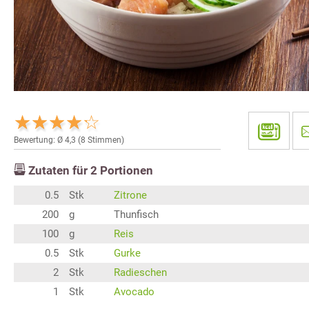
Bewertung: Ø
4,3
(
8
Stimmen)
Zutaten für
2
Portionen
0.5
Stk
Zitrone
200
g
Thunfisch
100
g
Reis
0.5
Stk
Gurke
2
Stk
Radieschen
1
Stk
Avocado