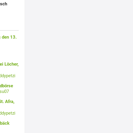
isch
 den 13.
i Löcher,
ddypetzi
ldbörse
su07
t. Afra,
ddypetzi
ebäck