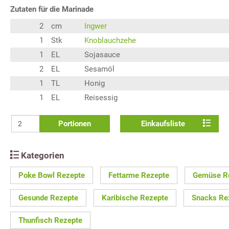
Zutaten für die Marinade
2
cm
Ingwer
1
Stk
Knoblauchzehe
1
EL
Sojasauce
2
EL
Sesamöl
1
TL
Honig
1
EL
Reisessig
Portionen
Einkaufsliste
Kategorien
Poke Bowl Rezepte
Fettarme Rezepte
Gemüse R
Gesunde Rezepte
Karibische Rezepte
Snacks Re
Thunfisch Rezepte