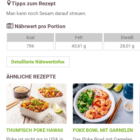
Tipps zum Rezept
Man kann noch Sesam darauf streuen.
Nährwert pro Portion
kcal
Fett
Eiweiß
706
43,61 g
28,01 g
Detaillierte Nährwertinfos
ÄHNLICHE REZEPTE
POKE BOWL MIT GARNELEN
THUNFISCH POKE HAWAII
Das Poke Bowl mit Garnelen
Poke ist nicht nur in USA in