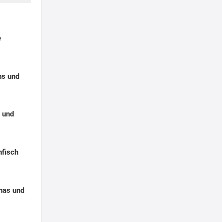
e
hs und
 und
nfisch
nas und