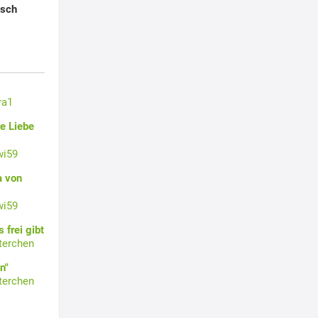
isch
ra1
e Liebe
wi59
a von
wi59
 frei gibt
terchen
n"
terchen