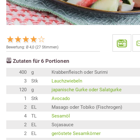
Bewertung: Ø
4,0
(
27
Stimmen)
Zutaten für
6
Portionen
400
g
Krabbenfleisch oder Surimi
3
Stk
Lauchzwiebeln
120
g
japanische Gurke oder Salatgurke
1
Stk
Avocado
2
EL
Masago oder Tobiko (Fischrogen)
4
TL
Sesamöl
2
EL
Sojasauce
2
EL
geröstete Sesamkörner