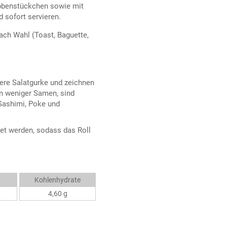
abbenstückchen sowie mit
 sofort servieren.
ach Wahl (Toast, Baguette,
ere Salatgurke und zeichnen
n weniger Samen, sind
 Sashimi, Poke und
t werden, sodass das Roll
Kohlenhydrate
4,60 g