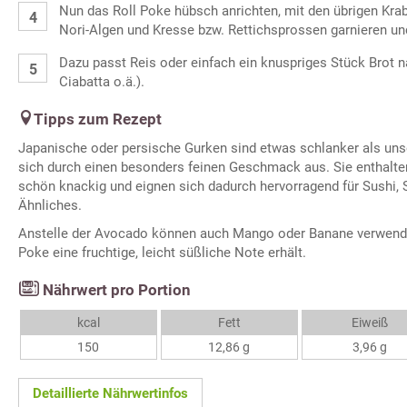
Nun das Roll Poke hübsch anrichten, mit den übrigen Kr
Nori-Algen und Kresse bzw. Rettichsprossen garnieren und
Dazu passt Reis oder einfach ein knuspriges Stück Brot n
Ciabatta o.ä.).
Tipps zum Rezept
Japanische oder persische Gurken sind etwas schlanker als uns
sich durch einen besonders feinen Geschmack aus. Sie enthalte
schön knackig und eignen sich dadurch hervorragend für Sushi,
Ähnliches.
Anstelle der Avocado können auch Mango oder Banane verwende
Poke eine fruchtige, leicht süßliche Note erhält.
Nährwert pro Portion
kcal
Fett
Eiweiß
150
12,86 g
3,96 g
Detaillierte Nährwertinfos