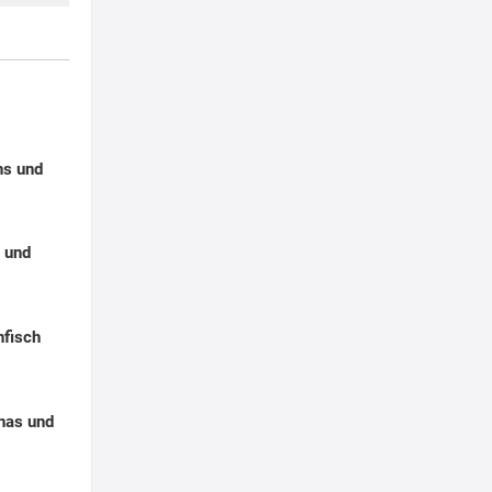
t
hs und
 und
nfisch
nas und