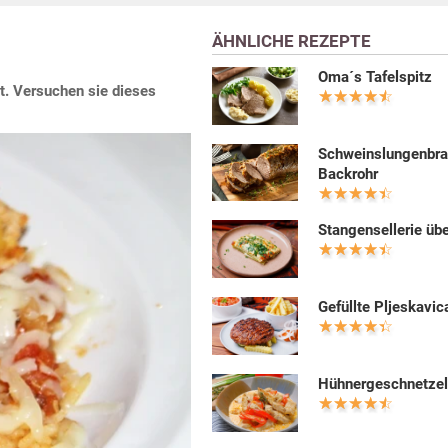
ÄHNLICHE REZEPTE
Oma´s Tafelspitz
t. Versuchen sie dieses
Schweinslungenbra
Backrohr
Stangensellerie üb
Gefüllte Pljeskavic
Hühnergeschnetzel