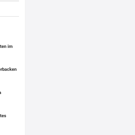
ten im
erbacken
a
tes