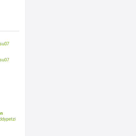
su07
su07
en
ddypetzi