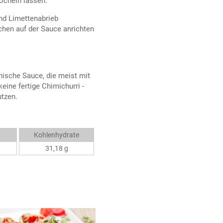
öcheln lassen.
und Limettenabrieb
chen auf der Sauce anrichten
inische Sauce, die meist mit
eine fertige Chimichurri -
tzen.
Kohlenhydrate
31,18 g