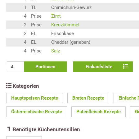
1
TL
Chimichurri-Gewürz
4
Prise
Zimt
2
Prise
Kreuzkümmel
2
EL
Frischkäse
4
EL
Cheddar (gerieben)
4
Prise
Salz
Portionen
Einkaufsliste
Kategorien
Hauptspeisen Rezepte
Braten Rezepte
Einfache 
Österreichische Rezepte
Putenfleisch Rezepte
G
Benötigte Küchenutensilien