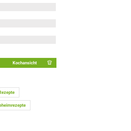
Kochansicht
Rezepte
eheimrezepte