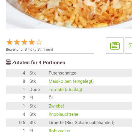
Bewertung: Ø
4,0
(
5
Stimmen)
Zutaten für
4
Portionen
4
Stk
Putenschnitzel
8
Stk
Maiskolben (eingelegt)
1
Dose
Tomate (stückig)
2
EL
Öl
1
Stk
Zwiebel
4
Stk
Knoblauchzehe
0.5
Stk
Limette (Bio, Schale unbehandelt)
1
EL
Rohrzucker