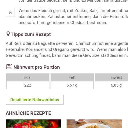
von der Sauce bedeckt sein) und 20 Minuten sanft durchk
Wenn das Fleisch gar ist, mit Zucker, Salz, Limettensaft 
abschmecken. Zahnstocher entfernen, dann die Putenröll
und sofort mit geriebenem Cheddar bestreuen.
Tipps zum Rezept
Auf Reis oder zu Baguette servieren. Chimichurri ist eine argent
Petersilie, Koriander und Oregano gewürzt wird. Wenn man also k
Gewürzmischung findet, kann man diese Gewürze stattdessen nu
Nährwert pro Portion
kcal
Fett
Eiweiß
222
6,67 g
6,85 g
Detaillierte Nährwertinfos
ÄHNLICHE REZEPTE