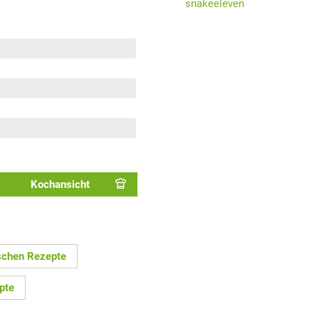
snakeeleven
Kochansicht
schen Rezepte
pte