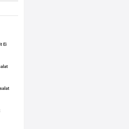
t Ei
salat
salat
t