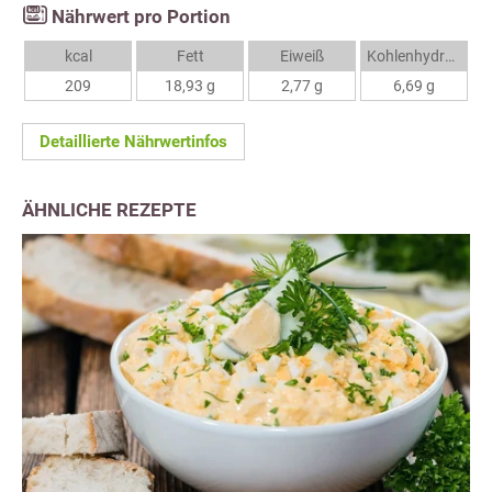
Nährwert pro Portion
kcal
Fett
Eiweiß
Kohlenhydrate
209
18,93 g
2,77 g
6,69 g
Detaillierte Nährwertinfos
ÄHNLICHE REZEPTE