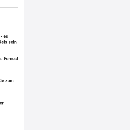
- es
eis sein
us Fernost
Sie zum
er