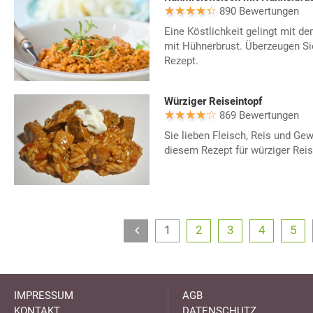
890 Bewertungen
Eine Köstlichkeit gelingt mit d
mit Hühnerbrust. Überzeugen Si
Rezept.
Würziger Reiseintopf
869 Bewertungen
Sie lieben Fleisch, Reis und Ge
diesem Rezept für würziger Reis
1
2
3
4
5
IMPRESSUM
AGB
KONTAKT
DATENSCHUTZ