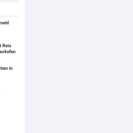
smehl
t Reis
ackofen
hen in
r