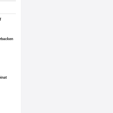
f
rbacken
pinat