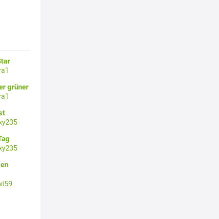
tar
ra1
er grüner
ra1
st
xy235
Tag
xy235
gen
wi59