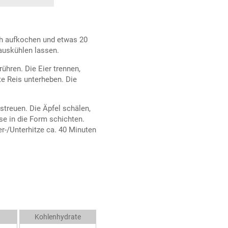
lch aufkochen und etwas 20
 auskühlen lassen.
ühren. Die Eier trennen,
te Reis unterheben. Die
streuen. Die Äpfel schälen,
e in die Form schichten.
er-/Unterhitze ca. 40 Minuten
Kohlenhydrate