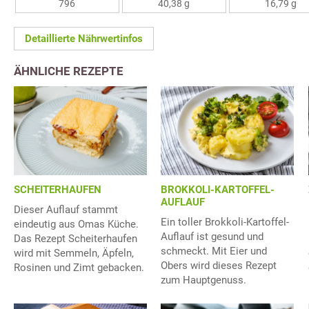
796
40,38 g
16,79 g
Detaillierte Nährwertinfos
ÄHNLICHE REZEPTE
SCHEITERHAUFEN
BROKKOLI-KARTOFFEL-
AUFLAUF
Dieser Auflauf stammt
Ein toller Brokkoli-Kartoffel-
eindeutig aus Omas Küche.
Auflauf ist gesund und
Das Rezept Scheiterhaufen
schmeckt. Mit Eier und
wird mit Semmeln, Äpfeln,
Obers wird dieses Rezept
Rosinen und Zimt gebacken.
zum Hauptgenuss.