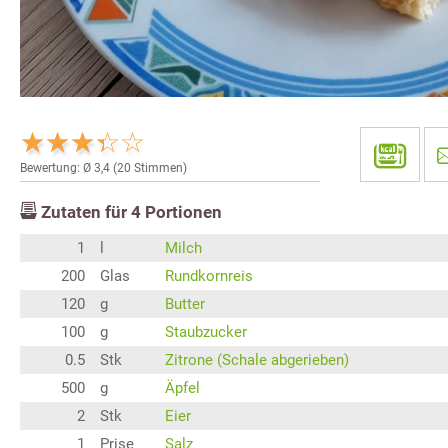
Bewertung: Ø
3,4
(
20
Stimmen)
Zutaten für
4
Portionen
1
l
Milch
200
Glas
Rundkornreis
120
g
Butter
100
g
Staubzucker
0.5
Stk
Zitrone (Schale abgerieben)
500
g
Äpfel
2
Stk
Eier
1
Prise
Salz