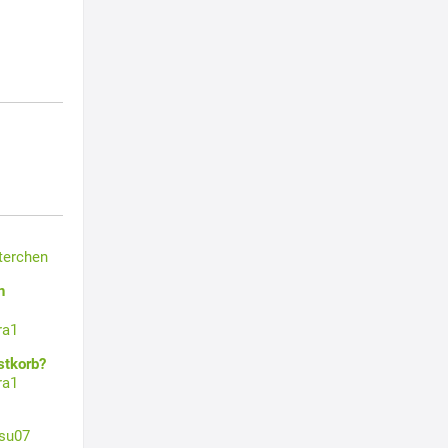
terchen
n
ra1
stkorb?
ra1
su07