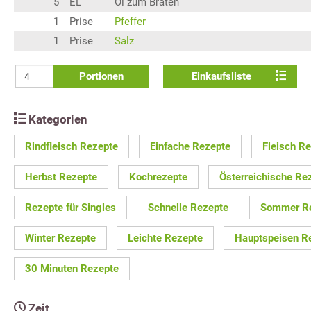
5
EL
Öl zum Braten
1
Prise
Pfeffer
1
Prise
Salz
Portionen
Einkaufsliste
Kategorien
Rindfleisch Rezepte
Einfache Rezepte
Fleisch R
Herbst Rezepte
Kochrezepte
Österreichische Re
Rezepte für Singles
Schnelle Rezepte
Sommer R
Winter Rezepte
Leichte Rezepte
Hauptspeisen R
30 Minuten Rezepte
Zeit