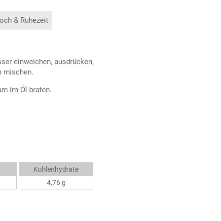
och & Ruhezeit
sser einweichen, ausdrücken,
n mischen.
um im Öl braten.
Kohlenhydrate
4,76 g