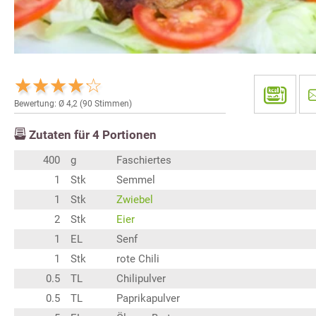
Bewertung: Ø
4,2
(
90
Stimmen)
Zutaten für
4
Portionen
400
g
Faschiertes
1
Stk
Semmel
1
Stk
Zwiebel
2
Stk
Eier
1
EL
Senf
1
Stk
rote Chili
0.5
TL
Chilipulver
0.5
TL
Paprikapulver