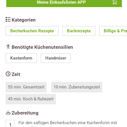
Meine Einkaufslisten APP
Kategorien
Becherkuchen Rezepte
Backrezepte
Billige & P
Benötigte Küchenutensilien
Kastenform
Handmixer
Zeit
55 min. Gesamtzeit
10 min. Zubereitungszeit
45 min. Koch & Ruhezeit
Zubereitung
Für den saftigen Becherkuchen eine Kuchenform mit