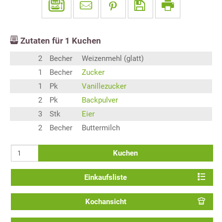
Zutaten für
1
Kuchen
2
Becher
Weizenmehl (glatt)
1
Becher
Zucker
1
Pk
Vanillezucker
2
Pk
Backpulver
3
Stk
Eier
2
Becher
Buttermilch
Kuchen
Einkaufsliste
Kochansicht