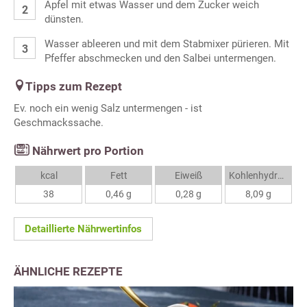
Äpfel mit etwas Wasser und dem Zucker weich
dünsten.
Wasser ableeren und mit dem Stabmixer pürieren. Mit
Pfeffer abschmecken und den Salbei untermengen.
Tipps zum Rezept
Ev. noch ein wenig Salz untermengen - ist
Geschmackssache.
Nährwert pro Portion
kcal
Fett
Eiweiß
Kohlenhydrate
38
0,46 g
0,28 g
8,09 g
Detaillierte Nährwertinfos
ÄHNLICHE REZEPTE