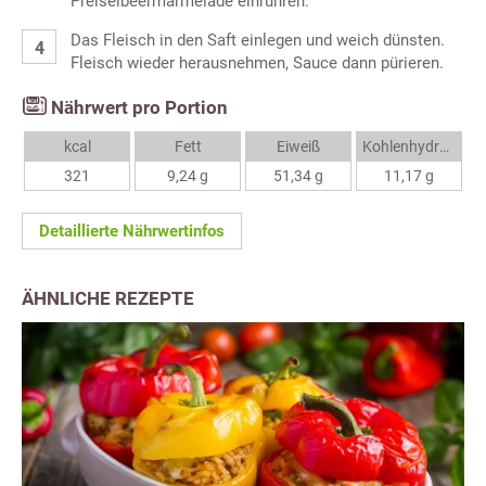
Preiselbeermarmelade einrühren.
Das Fleisch in den Saft einlegen und weich dünsten.
Fleisch wieder herausnehmen, Sauce dann pürieren.
Nährwert pro Portion
kcal
Fett
Eiweiß
Kohlenhydrate
321
9,24 g
51,34 g
11,17 g
Detaillierte Nährwertinfos
ÄHNLICHE REZEPTE