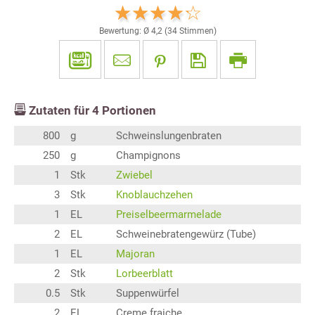
Bewertung: Ø
4,2
(
34
Stimmen)
Zutaten für
4
Portionen
800
g
Schweinslungenbraten
250
g
Champignons
1
Stk
Zwiebel
3
Stk
Knoblauchzehen
1
EL
Preiselbeermarmelade
2
EL
Schweinebratengewürz (Tube)
1
EL
Majoran
2
Stk
Lorbeerblatt
0.5
Stk
Suppenwürfel
2
EL
Creme fraiche