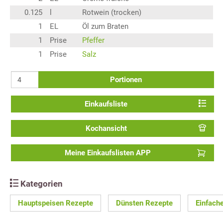
0.125
l
Rotwein (trocken)
1
EL
Öl zum Braten
1
Prise
Pfeffer
1
Prise
Salz
Portionen
Einkaufsliste
Kochansicht
Meine Einkaufslisten APP
Kategorien
Hauptspeisen Rezepte
Dünsten Rezepte
Einfach