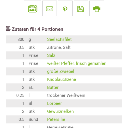
Zutaten für
4
Portionen
800
g
Seelachsfilet
0.5
Stk
Zitrone, Saft
1
Prise
Salz
1
Prise
weißer Pfeffer, frisch gemahlen
1
Stk
große Zwiebel
1
Stk
Knoblauchzehe
2
EL
Butter
0.25
l
trockener Weißwein
1
Bl
Lorbeer
2
Stk
Gewürznelken
0.5
Bund
Petersilie
1
l
Gemüsebrühe