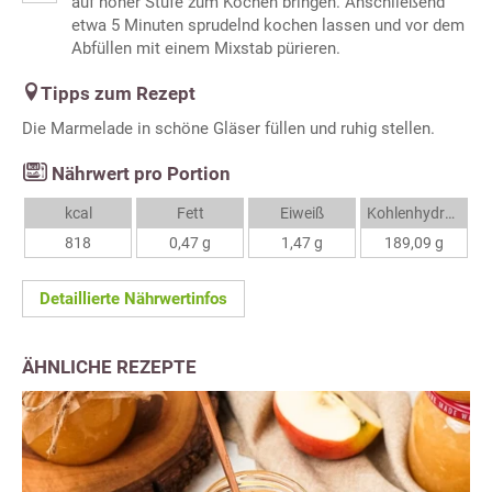
auf hoher Stufe zum Kochen bringen. Anschließend
etwa 5 Minuten sprudelnd kochen lassen und vor dem
Abfüllen mit einem Mixstab pürieren.
Tipps zum Rezept
Die Marmelade in schöne Gläser füllen und ruhig stellen.
Nährwert pro Portion
kcal
Fett
Eiweiß
Kohlenhydrate
818
0,47 g
1,47 g
189,09 g
Detaillierte Nährwertinfos
ÄHNLICHE REZEPTE