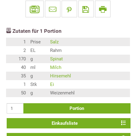
Zutaten für
1
Portion
1
Prise
Salz
2
EL
Rahm
170
g
Spinat
40
ml
Milch
35
g
Hirsemehl
1
Stk
Ei
50
g
Weizenmehl
Portion
Einkaufsliste