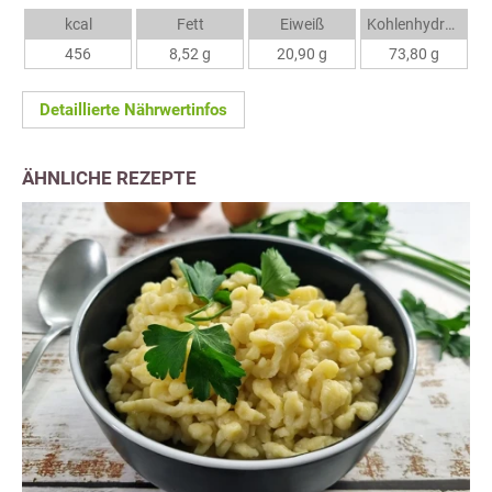
kcal
Fett
Eiweiß
Kohlenhydrate
456
8,52 g
20,90 g
73,80 g
Detaillierte Nährwertinfos
ÄHNLICHE REZEPTE