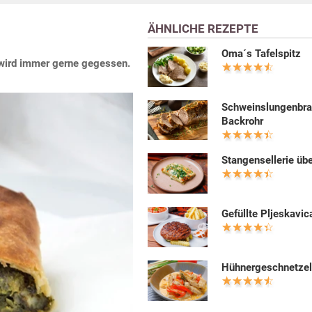
ÄHNLICHE REZEPTE
Oma´s Tafelspitz
l wird immer gerne gegessen.
Schweinslungenbra
Backrohr
Stangensellerie üb
Gefüllte Pljeskavic
Hühnergeschnetzel