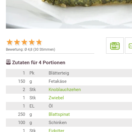
Bewertung: Ø
4,8
(
30
Stimmen)
Zutaten für
4
Portionen
1
Pk
Blätterteig
150
g
Fetakäse
2
Stk
Knoblauchzehen
1
Stk
Zwiebel
1
EL
Öl
250
g
Blattspinat
100
g
Schinken
1
Stk
Eidotter