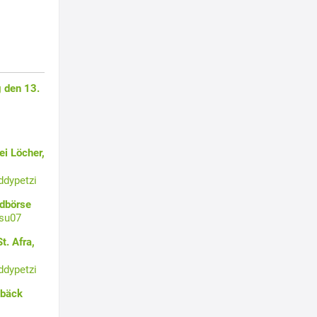
 den 13.
i Löcher,
ddypetzi
ldbörse
su07
t. Afra,
ddypetzi
ebäck