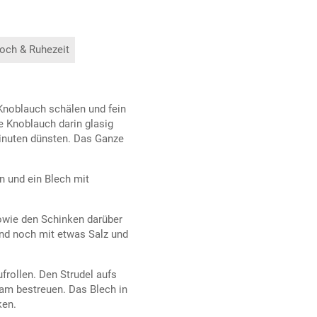
och & Ruhezeit
 Knoblauch schälen und fein
e Knoblauch darin glasig
Minuten dünsten. Das Ganze
n und ein Blech mit
sowie den Schinken darüber
end noch mit etwas Salz und
frollen. Den Strudel aufs
am bestreuen. Das Blech in
ken.