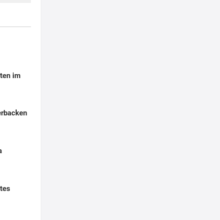
ten im
erbacken
a
tes