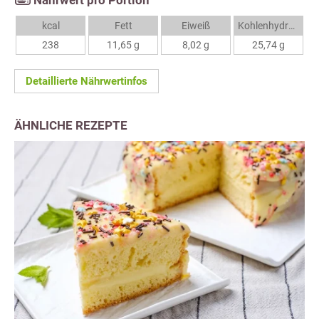
Nährwert pro Portion
kcal
Fett
Eiweiß
Kohlenhydrate
238
11,65 g
8,02 g
25,74 g
Detaillierte Nährwertinfos
ÄHNLICHE REZEPTE