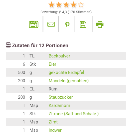
Bewertung: Ø
4,3
(
170
Stimmen)
Zutaten für
12
Portionen
1
TL
Backpulver
6
Stk
Eier
500
g
gekochte Erdäpfel
200
g
Mandeln (gemahlen)
1
EL
Rum
200
g
Staubzucker
1
Msp
Kardamom
1
Stk
Zitrone (Saft und Schale )
1
Msp
Zimt
1
Msp
Ingwer