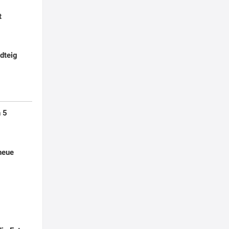
t
ndteig
 5
neue