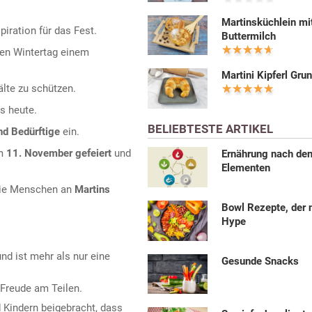
Martinsküchlein mi
piration für das Fest.
Buttermilch
ten Wintertag einem
Martini Kipferl Gru
älte zu schützen.
s heute.
BELIEBTESTE ARTIKEL
d Bedürftige
ein.
am
11. November gefeiert
und
Ernährung nach den
Elementen
die Menschen an
Martins
Bowl Rezepte, der 
Hype
nd ist mehr als nur eine
Gesunde Snacks
 Freude am Teilen.
 Kindern beigebracht, dass