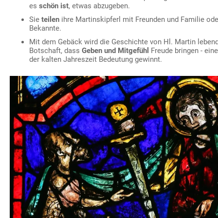
es
schön ist
, etwas abzugeben.
Sie
teilen
ihre Martinskipferl mit Freunden und Familie od
Bekannte.
Mit dem Gebäck wird die Geschichte von Hl. Martin lebendi
Botschaft, dass
Geben und Mitgefühl
Freude bringen - ein
der kalten Jahreszeit Bedeutung gewinnt.