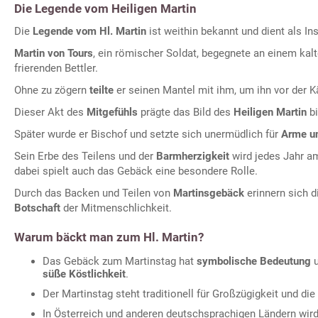
Die Legende vom Heiligen Martin
Die
Legende vom Hl. Martin
ist weithin bekannt und dient als Ins
Martin von Tours
, ein römischer Soldat, begegnete an einem kal
frierenden Bettler.
Ohne zu zögern
teilte
er seinen Mantel mit ihm, um ihn vor der K
Dieser Akt des
Mitgefühls
prägte das Bild des
Heiligen Martin
bi
Später wurde er Bischof und setzte sich unermüdlich für
Arme un
Sein Erbe des Teilens und der
Barmherzigkeit
wird jedes Jahr 
dabei spielt auch das Gebäck eine besondere Rolle.
Durch das Backen und Teilen von
Martinsgebäck
erinnern sich 
Botschaft
der Mitmenschlichkeit.
Warum bäckt man zum Hl. Martin?
Das Gebäck zum Martinstag hat
symbolische Bedeutung
u
süße Köstlichkeit
.
Der Martinstag steht traditionell für Großzügigkeit und die
In Österreich und anderen deutschsprachigen Ländern wird