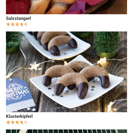
Salzstangerl
Klosterkipferl