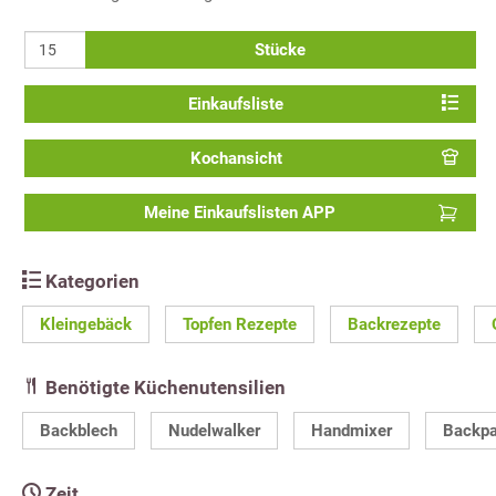
Stücke
Einkaufsliste
Kochansicht
Meine Einkaufslisten APP
Kategorien
Kleingebäck
Topfen Rezepte
Backrezepte
Benötigte Küchenutensilien
Backblech
Nudelwalker
Handmixer
Backpa
Zeit