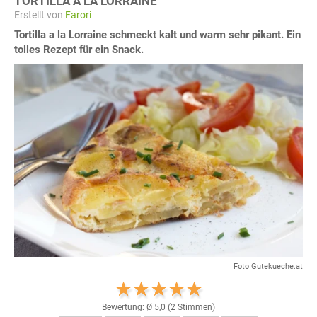
TORTILLA A LA LORRAINE
Erstellt von
Farori
Tortilla a la Lorraine schmeckt kalt und warm sehr pikant. Ein
tolles Rezept für ein Snack.
Foto Gutekueche.at
Bewertung: Ø
5,0
(
2
Stimmen)