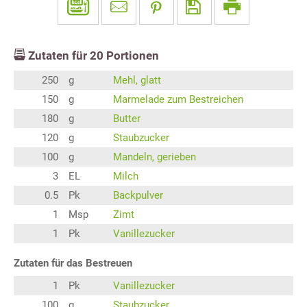
Zutaten für
20
Portionen
250
g
Mehl, glatt
150
g
Marmelade zum Bestreichen
180
g
Butter
120
g
Staubzucker
100
g
Mandeln, gerieben
3
EL
Milch
0.5
Pk
Backpulver
1
Msp
Zimt
1
Pk
Vanillezucker
Zutaten für das Bestreuen
1
Pk
Vanillezucker
100
g
Staubzucker