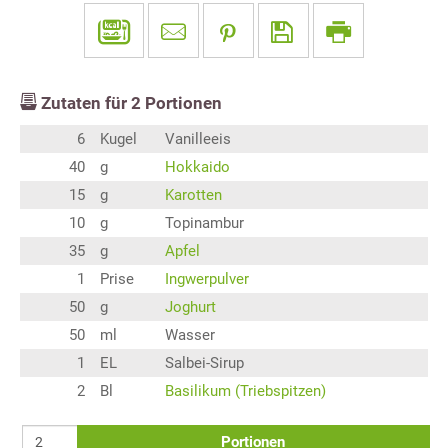
Zutaten für
2
Portionen
6
Kugel
Vanilleeis
40
g
Hokkaido
15
g
Karotten
10
g
Topinambur
35
g
Apfel
1
Prise
Ingwerpulver
50
g
Joghurt
50
ml
Wasser
1
EL
Salbei-Sirup
2
Bl
Basilikum (Triebspitzen)
Portionen