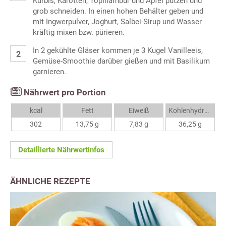
Kürbis, Karotten, Topinambur und Apfel putzen und
grob schneiden. In einen hohen Behälter geben und
mit Ingwerpulver, Joghurt, Salbei-Sirup und Wasser
kräftig mixen bzw. pürieren.
In 2 gekühlte Gläser kommen je 3 Kugel Vanilleeis,
Gemüse-Smoothie darüber gießen und mit Basilikum
garnieren.
Nährwert pro Portion
kcal
Fett
Eiweiß
Kohlenhydrate
302
13,75 g
7,83 g
36,25 g
Detaillierte Nährwertinfos
ÄHNLICHE REZEPTE